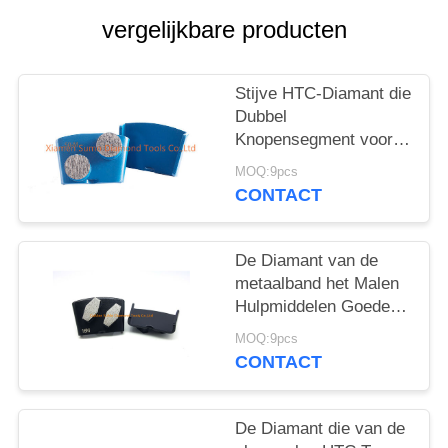
vergelijkbare producten
Stijve HTC-Diamant die
Dubbel
Knopensegment voor
HTC-Vloermolen
MOQ:9pcs
bewerken
CONTACT
De Diamant van de
metaalband het Malen
Hulpmiddelen Goede
Scherpte Dubbele
MOQ:9pcs
Hexagon Seg
CONTACT
De Diamant die van de