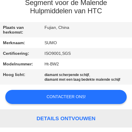
CONTACTEER
Segment voor de Malende
ONS
Hulpmiddelen van HTC
VERZOEK
Plaats van
Fujian, China
herkomst:
OM
Merknaam:
SUMO
EEN
Certificering:
ISO9001,SGS
CITAAT
Modelnummer:
Ht-BW2
Hoog licht:
,
SITEMAP
diamant scherpende schijf
diamant met een laag bedekte malende schijf
PRIVACYBELEID
CONTACTEER ONS!
DETAILS ONTVOUWEN