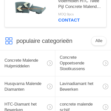
vloermolen HTC Twee
Pijl Concrete Malende
Schijf bewerken
MOQ:9pcs
CONTACT
populaire categorieën
Alle
Concrete
Concrete Malende
Oppoetsende
Hulpmiddelen
Stootkussens
Husqvarna Malende
Lavinadiamant het
Diamanten
Bewerken
HTC-Diamant het
concrete malende
Bewerken
schijf