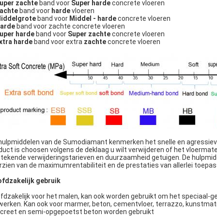
uper zachte
band voor
Super harde
concrete vloeren
achte
band voor
harde
vloeren
iddelgrote
band voor
Middel - harde
concrete vloeren
arde
band voor zachte concrete vloeren
uper harde
band voor
Super zachte
concrete vloeren
xtra harde
band voor extra
zachte
concrete vloeren
hulpmiddelen van de Sumodiamant kenmerken het snelle en agressieve
duct is choosen volgens de deklaag u wilt verwijderen of het vloermateri
stekende verwijderingstarieven en duurzaamheid getuigen. De hulpmidd
rzien van de maximumrentabiliteit en de prestaties van allerlei toepas
fdzakelijk gebruik
fdzakelijk voor het malen, kan ook worden gebruikt om het speciaal-g
werken. Kan ook voor marmer, beton, cementvloer, terrazzo, kunstma
creet en semi-opgepoetst beton worden gebruikt