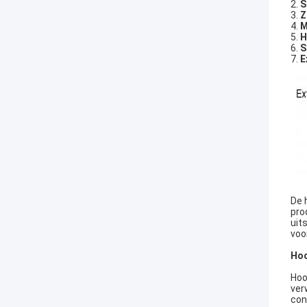
2.
S
3.
Z
4.
M
5.
H
6.
S
7.
E
De 
pro
uit
voo
Hoo
Hoo
ver
con