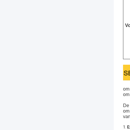
Vo
om 
om 
De 
om 
van
1.
E