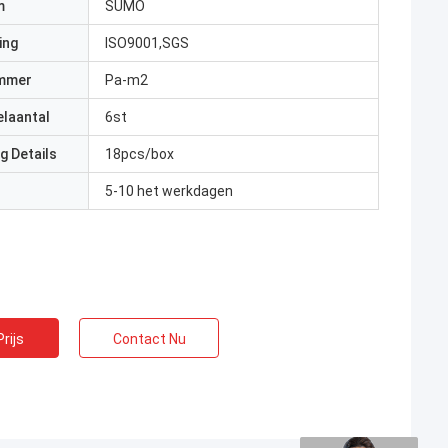
m
SUMO
ing
ISO9001,SGS
mmer
Pa-m2
elaantal
6st
g Details
18pcs/box
5-10 het werkdagen
rijs
Contact Nu