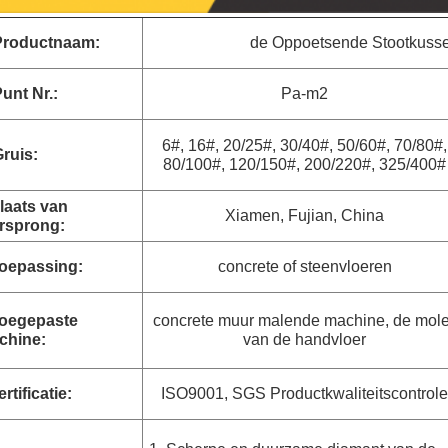
Productnaam:
de Oppoetsende Stootkusse
unt Nr.:
Pa-m2
6#, 16#, 20/25#, 30/40#, 50/60#, 70/80#,
ruis:
80/100#, 120/150#, 200/220#, 325/400#
laats van
Xiamen, Fujian, China
rsprong:
oepassing:
concrete of steenvloeren
oegepaste
concrete muur malende machine, de mol
chine:
van de handvloer
rtificatie:
ISO9001, SGS Productkwaliteitscontrole