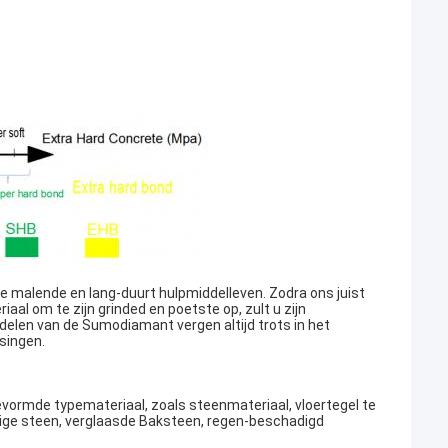
 malende en lang-duurt hulpmiddelleven. Zodra ons juist
aal om te zijn grinded en poetste op, zult u zijn
elen van de Sumodiamant vergen altijd trots in het
singen.
evormde typemateriaal, zoals steenmateriaal, vloertegel te
tige steen, verglaasde Baksteen, regen-beschadigd