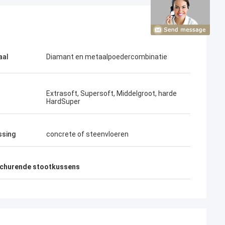
aal
Diamant en metaalpoedercombinatie
Extrasoft, Supersoft, Middelgroot, harde
HardSuper
ssing
concrete of steenvloeren
schurende stootkussens