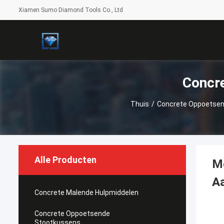
Xiamen Sumo Diamond Tools Co., Ltd
Concr
Thuis
/
Concrete Oppoetse
Alle Producten
M
A
Concrete Malende Hulpmiddelen
Concrete Oppoetsende
Stootkussens