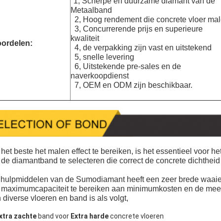
1, Scherpe en duurzame diamant van de
Metaalband
2, Hoog rendement die concrete vloer ma
3, Concurrerende prijs en superieure
kwaliteit
ordelen:
4, de verpakking zijn vast en uitstekend
5, snelle levering
6, Uitstekende pre-sales en de
naverkoopdienst
7, OEM en ODM zijn beschikbaar.
het beste het malen effect te bereiken, is het essentieel voor
de diamantband te selecteren die correct de concrete dichtheid
hulpmiddelen van de Sumodiamant heeft een zeer brede waaie
maximumcapaciteit te bereiken aan minimumkosten en de mees
 diverse vloeren en band is als volgt,
xtra zachte
band voor
Extra harde
concrete vloeren