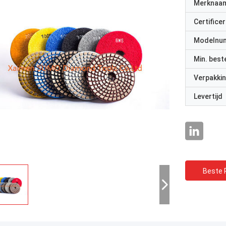
Merknaa
Certificer
Modelnu
Min. best
Verpakkin
Levertijd
Beste P