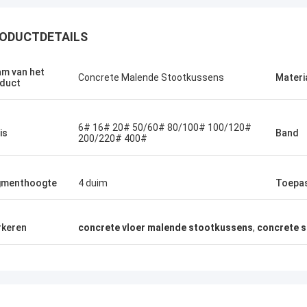
ODUCTDETAILS
m van het
Concrete Malende Stootkussens
Materi
duct
6# 16# 20# 50/60# 80/100# 100/120#
is
Band
200/220# 400#
gmenthoogte
4 duim
Toepa
keren
concrete vloer malende stootkussens
,
concrete 