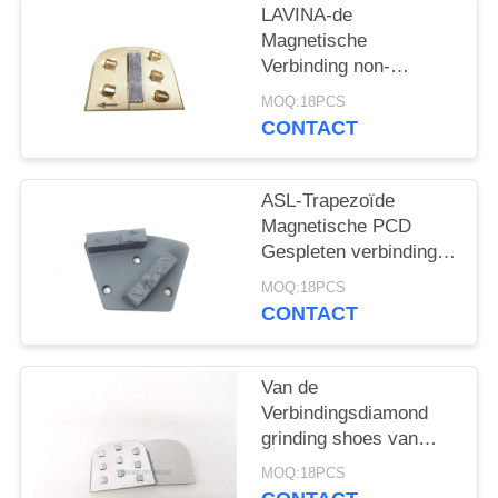
LAVINA-de
Magnetische
Verbinding non-
threaded Diamond
MOQ:18PCS
Grinding Shoes van de
CONTACT
Trapezoïdepcd Bar
ASL-Trapezoïde
Magnetische PCD
Gespleten verbinding
non-threaded Diamond
MOQ:18PCS
Grinding Shoes
CONTACT
Van de
Verbindingsdiamond
grinding shoes van
PCDs van de
MOQ:18PCS
Lavinaspaander de