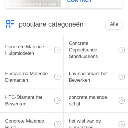
CONTACT
Magnetische snelle
verandering
populaire categorieën
Alle
Concrete
Concrete Malende
Oppoetsende
Hulpmiddelen
Stootkussens
Husqvarna Malende
Lavinadiamant het
Diamanten
Bewerken
HTC-Diamant het
concrete malende
Bewerken
schijf
Concrete Malende
het wiel van de
Plaat
diamantkop