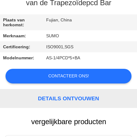
CONTACTEER
van de Trapezoïdepcd Bar
ONS
Plaats van
Fujian, China
herkomst:
VERZOEK
Merknaam:
SUMO
OM
Certificering:
ISO9001,SGS
EEN
Modelnummer:
AS-1/4PCD*5+BA
CITAAT
CONTACTEER ONS!
SITEMAP
PRIVACYBELEID
DETAILS ONTVOUWEN
vergelijkbare producten