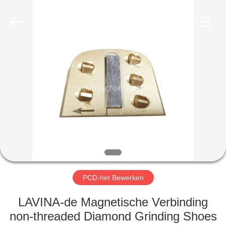
Tools
Co.,
Ltd.
All
Rights
Reserved.
Developed
by
HUIS
ECER
PRODUCTEN
OVER
ONS
FABRIEKSREIS
PCD-het Bewerken
KWALITEITSCONTROLE
LAVINA-de Magnetische Verbinding
non-threaded Diamond Grinding Shoes