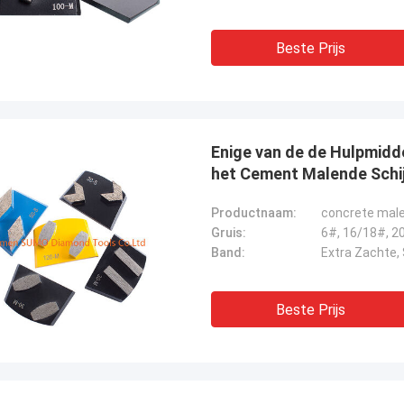
Beste Prijs
Enige van de de Hulpmidd
het Cement Malende Schi
Productnaam:
concrete mal
Gruis:
Band:
Beste Prijs