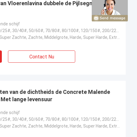
van Vloerenlavina dubbele de Pijlsegmenten
nde schijf
6#, 16/18#, 20/25#, 30/40#, 50/60#, 70/80#, 80/100#, 120/150#, 200/220#, 325/400#
Extra Zachte, Super Zachte, Zachte, Middelgrote, Harde, Super Harde, Extra Hard
Contact Nu
ten van de dichtheids de Concrete Malende
 Met lange levensuur
nde schijf
6#, 16/18#, 20/25#, 30/40#, 50/60#, 70/80#, 80/100#, 120/150#, 200/220#, 325/400#
Extra Zachte, Super Zachte, Zachte, Middelgrote, Harde, Super Harde, Extra Hard