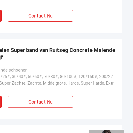
Contact Nu
elen Super band van Ruitseg Concrete Malende
jf
ende schoenen
6#, 16/18#, 20/25#, 30/40#, 50/60#, 70/80#, 80/100#, 120/150#, 200/220#, 325/400#
Extra Zachte, Super Zachte, Zachte, Middelgrote, Harde, Super Harde, Extra Hard
Contact Nu