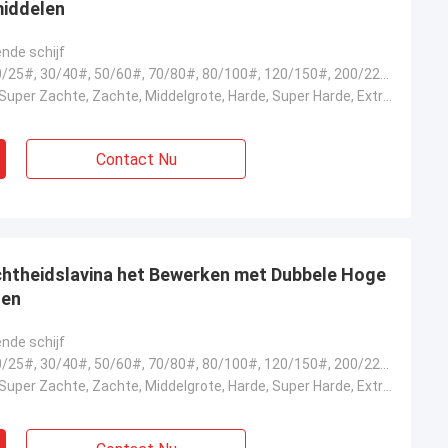
iddelen
nde schijf
6#, 16/18#, 20/25#, 30/40#, 50/60#, 70/80#, 80/100#, 120/150#, 200/220#, 325/400#
Extra Zachte, Super Zachte, Zachte, Middelgrote, Harde, Super Harde, Extra Hard
Contact Nu
chtheidslavina het Bewerken met Dubbele Hoge
ten
nde schijf
6#, 16/18#, 20/25#, 30/40#, 50/60#, 70/80#, 80/100#, 120/150#, 200/220#, 325/400#
Extra Zachte, Super Zachte, Zachte, Middelgrote, Harde, Super Harde, Extra Hard