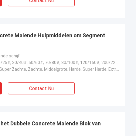
Contact Nu
ncrete Malende Hulpmiddelen om Segment
nde schijf
6#, 16/18#, 20/25#, 30/40#, 50/60#, 70/80#, 80/100#, 120/150#, 200/220#, 325/400#
Extra Zachte, Super Zachte, Zachte, Middelgrote, Harde, Super Harde, Extra Hard
Contact Nu
e het Dubbele Concrete Malende Blok van