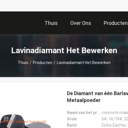
Thuis
Over Ons
Producten
Lavinadiamant Het Bewerken
Thuis
/
Producten
/
Lavinadiamant Het Bewerken
De Diamant van één Barla
Metaalpoeder
Naam van het product:
concrete male
Gruis:
Band: