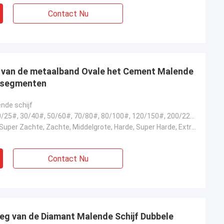
Contact Nu
a van de metaalband Ovale het Cement Malende
msegmenten
nde schijf
6#, 16/18#, 20/25#, 30/40#, 50/60#, 70/80#, 80/100#, 120/150#, 200/220#, 325/400#
Extra Zachte, Super Zachte, Zachte, Middelgrote, Harde, Super Harde, Extra Hard
Contact Nu
eg van de Diamant Malende Schijf Dubbele