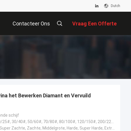
Dutch
Contacteer Ons
Vraag Een Offerte
Aan
vina het Bewerken Diamant en Vervuild
nde schijf
6#, 16/18#, 20/25#, 30/40#, 50/60#, 70/80#, 80/100#, 120/150#, 200/220#, 325/400#
Extra Zachte, Super Zachte, Zachte, Middelgrote, Harde, Super Harde, Extra Hard