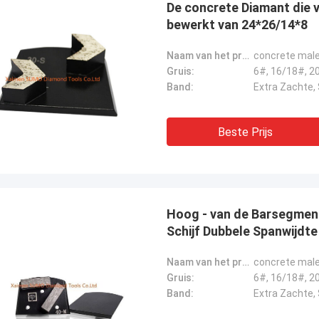
De concrete Diamant die 
bewerkt van 24*26/14*8
Naam van het product:
concrete male
Gruis:
Band:
Beste Prijs
Hoog - van de Barsegmen
Schijf Dubbele Spanwijdte
Naam van het product:
concrete male
Gruis:
Band: