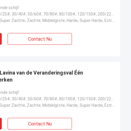
nde schijf
6#, 16/18#, 20/25#, 30/40#, 50/60#, 70/80#, 80/100#, 120/150#, 200/220#, 325/400#
Extra Zachte, Super Zachte, Zachte, Middelgrote, Harde, Super Harde, Extra Hard
Contact Nu
 Lavina van de Veranderingsval Één
erken
nde schijf
6#, 16/18#, 20/25#, 30/40#, 50/60#, 70/80#, 80/100#, 120/150#, 200/220#, 325/400#
Extra Zachte, Super Zachte, Zachte, Middelgrote, Harde, Super Harde, Extra Hard
Contact Nu